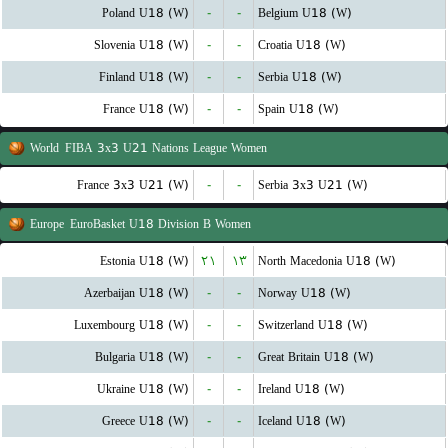
Poland U18 (W)
-
-
Belgium U18 (W)
Slovenia U18 (W)
-
-
Croatia U18 (W)
Finland U18 (W)
-
-
Serbia U18 (W)
France U18 (W)
-
-
Spain U18 (W)
World
FIBA 3x3 U21 Nations League Women
France 3x3 U21 (W)
-
-
Serbia 3x3 U21 (W)
Europe
EuroBasket U18 Division B Women
Estonia U18 (W)
۲۱
۱۳
North Macedonia U18 (W)
Azerbaijan U18 (W)
-
-
Norway U18 (W)
Luxembourg U18 (W)
-
-
Switzerland U18 (W)
Bulgaria U18 (W)
-
-
Great Britain U18 (W)
Ukraine U18 (W)
-
-
Ireland U18 (W)
Greece U18 (W)
-
-
Iceland U18 (W)