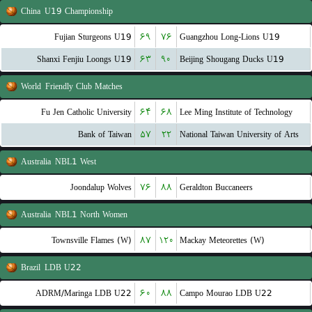
China
U19 Championship
Fujian Sturgeons U19
۶۹
۷۶
Guangzhou Long-Lions U19
Shanxi Fenjiu Loongs U19
۶۳
۹۰
Beijing Shougang Ducks U19
World
Friendly Club Matches
Fu Jen Catholic University
۶۴
۶۸
Lee Ming Institute of Technology
Bank of Taiwan
۵۷
۲۲
National Taiwan University of Arts
Australia
NBL1 West
Joondalup Wolves
۷۶
۸۸
Geraldton Buccaneers
Australia
NBL1 North Women
Townsville Flames (W)
۸۷
۱۲۰
Mackay Meteorettes (W)
Brazil
LDB U22
ADRM/Maringa LDB U22
۶۰
۸۸
Campo Mourao LDB U22