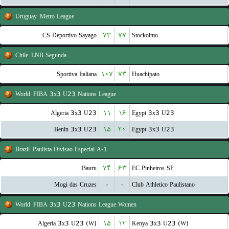
Uruguay
Metro League
CS Deportivo Sayago
۷۳
۷۷
Stockolmo
Chile
LNB Segunda
Sportiva Italiana
۱۰۷
۷۳
Huachipato
World
FIBA 3x3 U23 Nations League
Algeria 3x3 U23
۱۱
۱۶
Egypt 3x3 U23
Benin 3x3 U23
۱۵
۲۰
Egypt 3x3 U23
Brazil
Paulista Divisao Especial A-1
Bauru
۷۴
۶۳
EC Pinheiros SP
Mogi das Cruzes
-
-
Club Athletico Paulistano
World
FIBA 3x3 U23 Nations League Women
Algeria 3x3 U23 (W)
۱۵
۱۲
Kenya 3x3 U23 (W)