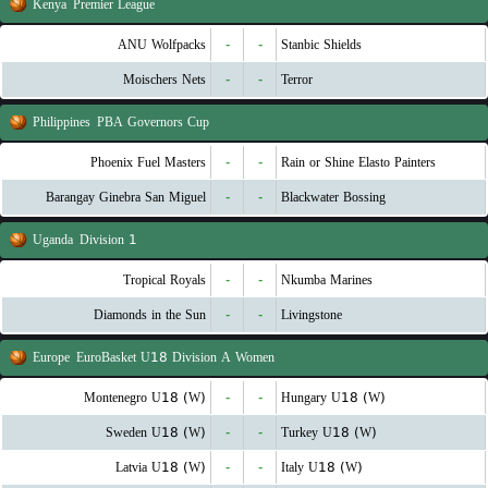
Kenya
Premier League
ANU Wolfpacks
-
-
Stanbic Shields
Moischers Nets
-
-
Terror
Philippines
PBA Governors Cup
Phoenix Fuel Masters
-
-
Rain or Shine Elasto Painters
Barangay Ginebra San Miguel
-
-
Blackwater Bossing
Uganda
Division 1
Tropical Royals
-
-
Nkumba Marines
Diamonds in the Sun
-
-
Livingstone
Europe
EuroBasket U18 Division A Women
Montenegro U18 (W)
-
-
Hungary U18 (W)
Sweden U18 (W)
-
-
Turkey U18 (W)
Latvia U18 (W)
-
-
Italy U18 (W)