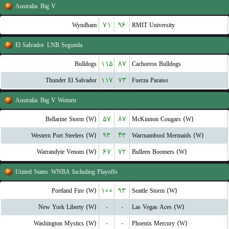
Australia
Big V
Wyndham
۷۱
۹۶
RMIT University
El Salvador
LNB Segunda
Bulldogs
۱۱۵
۸۷
Cachorros Bulldogs
Thunder El Salvador
۱۱۷
۷۳
Fuerza Paraiso
Australia
Big V Women
Bellarine Storm (W)
۵۷
۸۷
McKinnon Cougars (W)
Western Port Steelers (W)
۹۳
۴۳
Warrnambool Mermaids (W)
Warrandyte Venom (W)
۶۷
۷۲
Bulleen Boomers (W)
United States
WNBA Including Playoffs
Portland Fire (W)
۱۰۰
۹۳
Seattle Storm (W)
New York Liberty (W)
-
-
Las Vegas Aces (W)
Washington Mystics (W)
-
-
Phoenix Mercury (W)