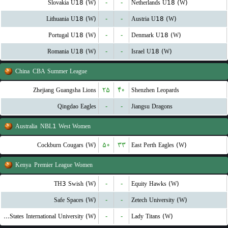
Slovakia U18 (W)
-
-
Netherlands U18 (W)
Lithuania U18 (W)
-
-
Austria U18 (W)
Portugal U18 (W)
-
-
Denmark U18 (W)
Romania U18 (W)
-
-
Israel U18 (W)
China
CBA Summer League
Zhejiang Guangsha Lions
۲۵
۴۰
Shenzhen Leopards
Qingdao Eagles
-
-
Jiangsu Dragons
Australia
NBL1 West Women
Cockburn Cougars (W)
۵۰
۳۳
East Perth Eagles (W)
Kenya
Premier League Women
TH3 Swish (W)
-
-
Equity Hawks (W)
Safe Spaces (W)
-
-
Zetech University (W)
United States International University (W)
-
-
Lady Titans (W)