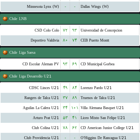
Minnesota Lynx (W)
-
-
Dallas Wings (W)
Chile
LNB
CSD Colo Colo
۷۲
۹۳
Universidad de Concepcion
Deportivo Valdivia
۸۰
۷۴
CEB Puerto Montt
Chile
Liga Saesa
CD Escolar Aleman PV
۹۳
۶۹
CD Municipal Gorbea
Chile
Liga Desarrollo U21
CDSC Linces U21
۴۹
۸۴
Lorenzo Pardo U21
Rangers de Talca U21
۳۷
۸۹
Truenos de Talca U21
Aguilas La Calera U21
۳۴
۱۰۱
Villa Alemana Basquet U21
Arturo Prat U21
۵۳
۴۱
Liceo Mixto San Felipe U21
Club Colina U21
۷۸
۶۲
CD American Junior College U21
Club Providencia U21
-
-
O'Higgins De Rancagua U21