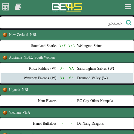
New Zealand
NBL
Southland Sharks
۱۰۴
۱۰۱
Wellington Saints
Australia
NBL1 South Women
Knox Raiders (W)
۸۰
۷۸
Sandringham Sabres (W)
Waverley Falcons (W)
۷۰
۶۱
Diamond Valley (W)
Uganda
NBL
Nam Blazers
-
-
BC City Oilers Kampala
Vietnam
VBA
Hanoi Buffaloes
-
-
Da Nang Dragons