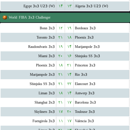
Egypt 3x3 U23 (W)
۱۴
۱۳
Algeria 3x3 U23 (W)
World
FIBA 3x3 Challenger
Bonn 3x3
۱۲
۱۹
Bordeaux 3x3
Toronto 3x3
۲۱
۱۸
Phoenix 3x3
Raudondvaris 3x3
۱۹
۱۴
Marijampole 3x3
Miami 3x3
۲۰
۱۶
Shinjuku SS 3x3
Phoenix 3x3
۱۸
۲۱
Princeton 3x3
Marijampole 3x3
۲۱
۱۴
Rio 3x3
Shinjuku SS 3x3
۲۱
۲۲
Elancourt 3x3
Liman 3x3
۱۸
۱۴
Antwerp 3x3
Shanghai 3x3
۲۱
۱۷
Barcelona 3x3
Skyliners 3x3
۱۷
۲۰
Toulouse 3x3
Fuengirola 3x3
۱۱
۱۷
Valencia 3x3