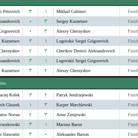
r Petrovich
۳
۱
Mikhail Galimov
Finis
ksandrovich
۰
۳
Sergey Kuznetsov
Finis
Grigorevich
۰
۳
Alexey Chernyshov
Finis
y Kuznetsov
۳
۱
Lugovskii Sergei Grigorevich
Finis
Chernyshov
۲
۳
Chertkov Dmitrii Aleksandrovich
Finis
ksandrovich
۳
۱
Lugovskii Sergei Grigorevich
Finis
y Kuznetsov
۳
۲
Alexey Chernyshov
Finis
ries
aciej Kolek
۳
۲
Patryk Jendrzejewski
Finis
ech Gluszek
۱
۳
Kacper Marchlewski
Finis
niew Nocun
۲
۳
Artur Zmijewski
Finis
Pruszkowski
۳
۱
Mariusz Baron
Finis
us Slawomir
۳
۰
Aleksander Barton
Finis