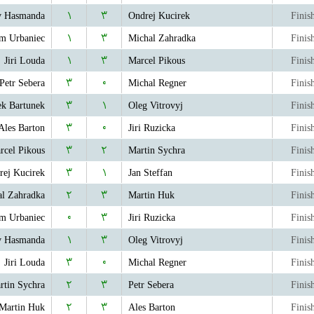
av Hasmanda
۱
۳
Ondrej Kucirek
Finis
m Urbaniec
۱
۳
Michal Zahradka
Finis
Jiri Louda
۱
۳
Marcel Pikous
Finis
Petr Sebera
۳
۰
Michal Regner
Finis
k Bartunek
۳
۱
Oleg Vitrovyj
Finis
Ales Barton
۳
۰
Jiri Ruzicka
Finis
rcel Pikous
۳
۲
Martin Sychra
Finis
rej Kucirek
۳
۱
Jan Steffan
Finis
l Zahradka
۲
۳
Martin Huk
Finis
m Urbaniec
۰
۳
Jiri Ruzicka
Finis
av Hasmanda
۱
۳
Oleg Vitrovyj
Finis
Jiri Louda
۳
۰
Michal Regner
Finis
rtin Sychra
۲
۳
Petr Sebera
Finis
Martin Huk
۲
۳
Ales Barton
Finis