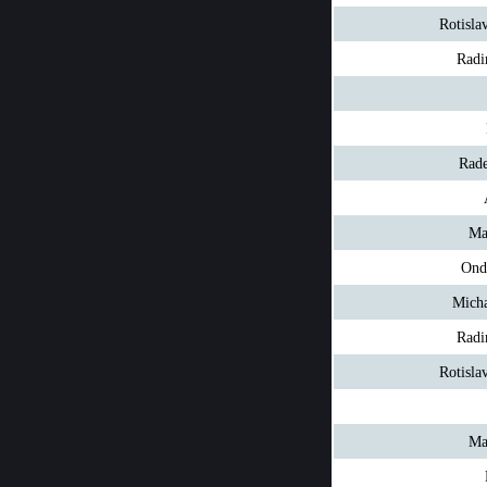
Rotisl
Radi
Rade
Ma
Ond
Micha
Radi
Rotisl
Ma