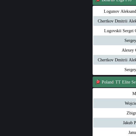
Logunov Aleksand
Chertkov Dmitrii Ale
Lugovskii Sergei 
Serge
Alexey 
Chertkov Dmitrii Ale
Serge
Poland
TT Elite Se
M
Wojci
Zbig
Jakub 
Jan