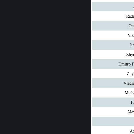
Rade
On
Vik
Ji
Zbyn
Dmitro 
Zby
Vladi
Mich
To
Ale
Ad