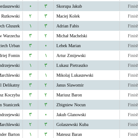
rdaszewski
۰
۳
Skorupa Jakub
Finis
 Rutkowski
۲
۳
Maciej Kolek
Finis
ech Gluszek
۱
۳
Adrian Fabis
Finis
w Warzecha
۳
۲
Michał Machelski
Finis
iech Urban
۳
۰
Lebek Marian
Finis
riej Fomin
۳
۱
Artur Zmijewski
Finis
ndrzejewski
۱
۳
Lukasz Pietraszko
Finis
archlewski
۳
۱
Mikolaj Lukaszewski
Finis
l Delikatny
۳
۲
Janus Slawomir
Finis
sz Koczyba
۳
۲
Mariusz Baron
Finis
 Staniczek
۲
۳
Zbigniew Nocun
Finis
ndrzejewski
۳
۰
Jakub Glanowski
Finis
archlewski
۲
۳
Golaszewski Kuba
Finis
nder Barton
۱
۳
Mateusz Baran
Finis