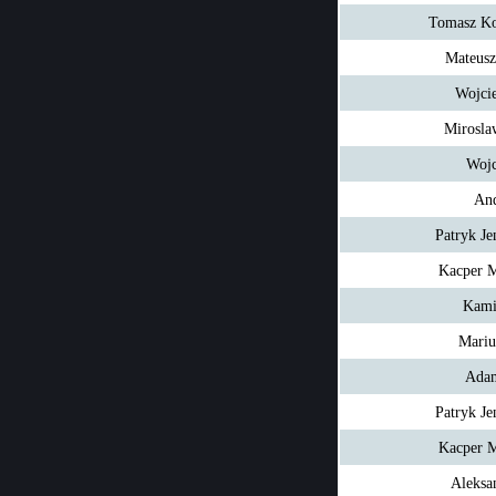
Tomasz Ko
Mateusz
Wojci
Mirosla
Wojc
And
Patryk Je
Kacper M
Kami
Mariu
Adam
Patryk Je
Kacper M
Aleksa