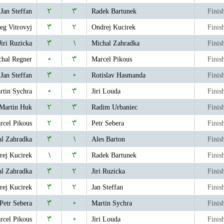
Jan Steffan
۲
۳
Radek Bartunek
Finis
eg Vitrovyj
۳
۲
Ondrej Kucirek
Finis
Jiri Ruzicka
۳
۱
Michal Zahradka
Finis
chal Regner
۰
۳
Marcel Pikous
Finis
Jan Steffan
۳
۰
Rotislav Hasmanda
Finis
rtin Sychra
۰
۳
Jiri Louda
Finis
Martin Huk
۲
۳
Radim Urbaniec
Finis
rcel Pikous
۲
۳
Petr Sebera
Finis
l Zahradka
۳
۱
Ales Barton
Finis
rej Kucirek
۱
۳
Radek Bartunek
Finis
l Zahradka
۳
۲
Jiri Ruzicka
Finis
rej Kucirek
۳
۲
Jan Steffan
Finis
Petr Sebera
۳
۰
Martin Sychra
Finis
rcel Pikous
۳
۰
Jiri Louda
Finis