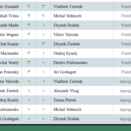
iri Zuzanek
۲
۳
Vladimir Cermak
Finis
hail Trinta
۳
۲
Michal Vedmoch
Finis
udek Madle
۳
۱
Zbynek Drabek
Finis
bin Wagner
۳
۰
Viktor Vejvoda
Finis
chal Kaspar
۰
۳
Zbynek Zientek
Finis
 Machander
۳
۱
Ondrej Kysely
Finis
chal Vesely
۳
۰
Dmitro Parhomenko
Finis
an Potensky
۳
۱
Jiri Grohsgott
Finis
tor Vejvoda
۰
۱
Vladimir Cermak
inprog
ek Zientek
۱
۰
Alexandr Virag
inprog
drej Kysely
۰
۰
Tomas Petrek
inprog
Parhomenko
۰
۰
Michal Vedmoch
inprog
ri Grohsgott
۰
۰
Zbynek Drabek
inprog