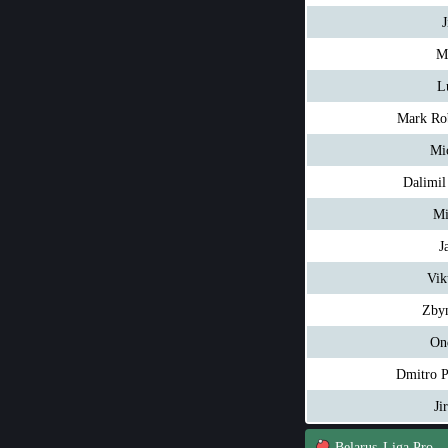
J
Mi
L
Mark Ro
Mi
Dalimil
Mi
J
Vik
Zbyn
On
Dmitro 
Ji
Belarus
Liga Pro