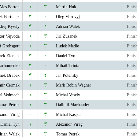
Ales Barton
۱
۳
Martin Huk
Finis
k Bartunek
۳
۰
Oleg Vitrovyj
Finis
drej Kysely
۳
۱
Adrian Walek
Finis
tor Vejvoda
۰
۳
Jiri Zuzanek
Finis
ri Grohsgott
۱
۳
Ludek Madle
Finis
ek Zientek
۳
۰
Daniel Tyn
Finis
Parhomenko
۳
۰
Mihail Trinta
Finis
nek Drabek
۳
۲
Jan Potensky
Finis
mir Cermak
۱
۳
Mark Robin Wagner
Finis
al Vedmoch
۱
۳
Michal Vesely
Finis
mas Petrek
۱
۳
Dalimil Machander
Finis
xandr Virag
۰
۳
Michal Kaspar
Finis
Daniel Tyn
۱
۳
Alexandr Virag
Finis
rian Walek
۰
۳
Tomas Petrek
Finis