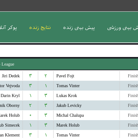
ش بینی ورزشی
پیش بینی زنده
نتایج زنده
پوکر آنل
o League
Jiri Dedek
۳
۲
Pavel Fojt
Finis
tor Vejvoda
۳
۱
Tomas Vinter
Finis
Darin Kryl
۱
۳
Lukas Krok
Finis
nik Oborny
۲
۳
Jakub Levicky
Finis
arek Holub
۰
۳
Michal Chalupa
Finis
ub Simecek
۱
۳
Marek Holub
Finis
an Klement
۳
۱
Tomas Vinter
Finis