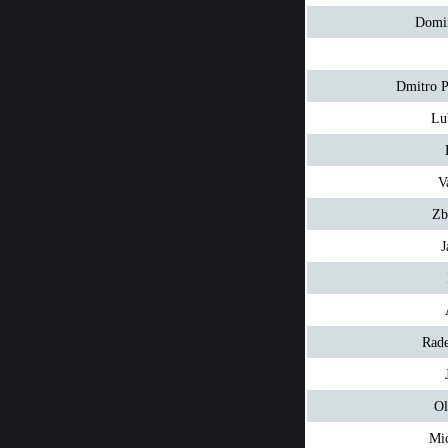
Domi
Dmitro 
Lu
V
Zb
J
Rade
Ol
Mi