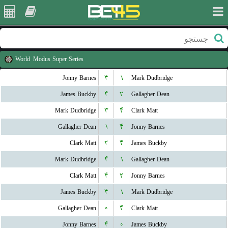
World
Modus Super Series
Jonny Barnes
۴
۱
Mark Dudbridge
James Buckby
۴
۲
Gallagher Dean
Mark Dudbridge
۳
۴
Clark Matt
Gallagher Dean
۱
۴
Jonny Barnes
Clark Matt
۲
۴
James Buckby
Mark Dudbridge
۴
۱
Gallagher Dean
Clark Matt
۴
۲
Jonny Barnes
James Buckby
۴
۱
Mark Dudbridge
Gallagher Dean
۰
۴
Clark Matt
Jonny Barnes
۴
۰
James Buckby