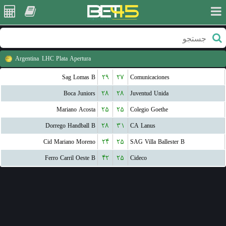
Argentina
LHC Plata Apertura
Sag Lomas B
۲۹
۲۷
Comunicaciones
Boca Juniors
۲۸
۲۸
Juventud Unida
Mariano Acosta
۲۵
۲۵
Colegio Goethe
Dorrego Handball B
۲۸
۳۱
CA Lanus
Cid Mariano Moreno
۲۴
۲۵
SAG Villa Ballester B
Ferro Carril Oeste B
۴۲
۲۵
Cideco