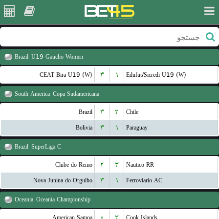
Brazil
U19 Gaucho Women
CEAT Bira U19 (W)
۳
۱
Edufut/Sicredi U19 (W)
South America
Copa Sudamericana
Brazil
۳
۲
Chile
Bolivia
۳
۱
Paraguay
Brazil
SuperLiga C
Clube do Remo
۲
۳
Nautico RR
Nova Junina do Orgulho
۳
۱
Ferroviario AC
Oceania
Oceania Championship
American Samoa
۰
۳
Cook Islands