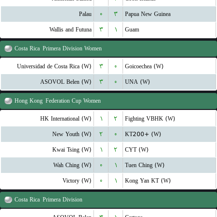
Palau
۰
۳
Papua New Guinea
Wallis and Futuna
۳
۱
Guam
Costa Rica
Primera Division Women
Universidad de Costa Rica (W)
۳
۰
Goicoechea (W)
ASOVOL Belen (W)
۳
۰
UNA (W)
Hong Kong
Federation Cup Women
HK International (W)
۱
۲
Fighting VBHK (W)
New Youth (W)
۲
۰
KT200+ (W)
Kwai Tsing (W)
۱
۲
CYT (W)
Wah Ching (W)
۰
۱
Tuen Ching (W)
Victory (W)
۰
۱
Kong Yan KT (W)
Costa Rica
Primera Division