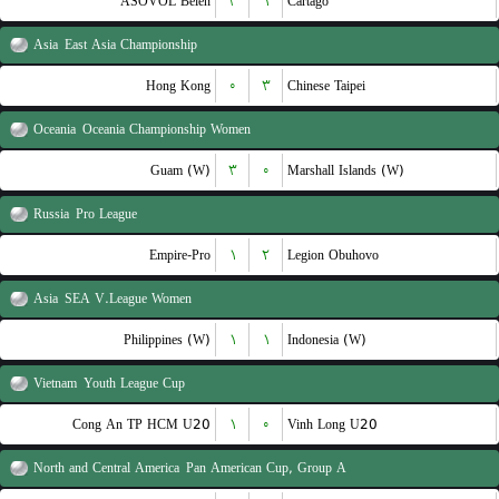
ASOVOL Belen
۳
۱
Cartago
Asia
East Asia Championship
Hong Kong
۰
۳
Chinese Taipei
Oceania
Oceania Championship Women
Guam (W)
۳
۰
Marshall Islands (W)
Russia
Pro League
Empire-Pro
۱
۲
Legion Obuhovo
Asia
SEA V.League Women
Philippines (W)
۱
۱
Indonesia (W)
Vietnam
Youth League Cup
Cong An TP HCM U20
۱
۰
Vinh Long U20
North and Central America
Pan American Cup, Group A